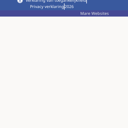
Marije Storm
Tandarts
zzp