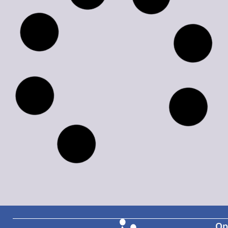
Jacobien Hogendoorn
Tandarts
zzp