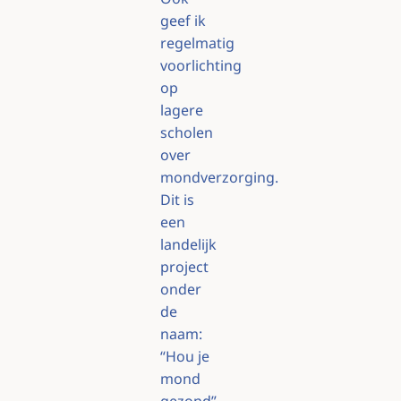
geef ik
regelmatig
voorlichting
op
lagere
scholen
over
mondverzorging.
Dit is
een
landelijk
project
onder
de
naam:
“Hou je
mond
gezond”.