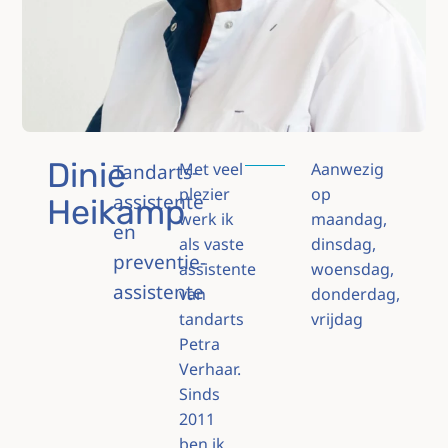
Dinie
Tandarts-
Met veel
Aanwezig
plezier
op
assistente
Heikamp
werk ik
maandag,
en
als vaste
dinsdag,
preventie-
assistente
woensdag,
assistente
van
donderdag,
tandarts
vrijdag
Petra
Verhaar.
Sinds
2011
ben ik