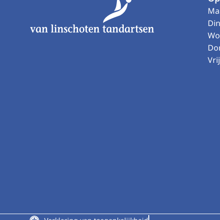
Marieke van der Maarel
Tandarts Slaapgeneeskunde
zzp