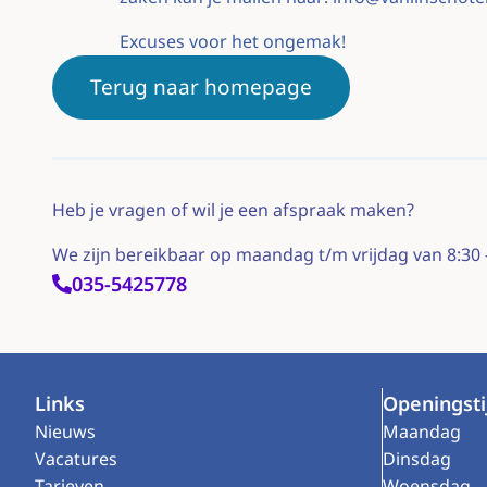
Excuses voor het ongemak!
Terug naar homepage
Heb je vragen of wil je een afspraak maken?
We zijn bereikbaar op maandag t/m vrijdag van 8:30 
035-5425778
Footer
Links
Openingsti
Nieuws
Maandag
Vacatures
Dinsdag
Tarieven
Woensdag