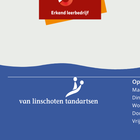
Footer
Op
Ma
Di
Wo
Do
Vri